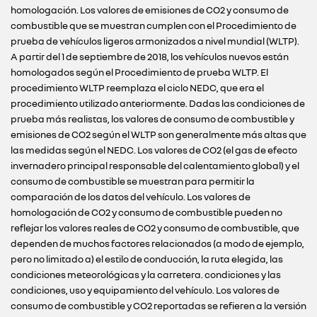
homologación. Los valores de emisiones de CO2 y consumo de
combustible que se muestran cumplen con el Procedimiento de
prueba de vehículos ligeros armonizados a nivel mundial (WLTP).
A partir del 1 de septiembre de 2018, los vehículos nuevos están
homologados según el Procedimiento de prueba WLTP. El
procedimiento WLTP reemplaza el ciclo NEDC, que era el
procedimiento utilizado anteriormente. Dadas las condiciones de
prueba más realistas, los valores de consumo de combustible y
emisiones de CO2 según el WLTP son generalmente más altas que
las medidas según el NEDC. Los valores de CO2 (el gas de efecto
invernadero principal responsable del calentamiento global) y el
consumo de combustible se muestran para permitir la
comparación de los datos del vehículo. Los valores de
homologación de CO2 y consumo de combustible pueden no
reflejar los valores reales de CO2 y consumo de combustible, que
dependen de muchos factores relacionados (a modo de ejemplo,
pero no limitado a) el estilo de conducción, la ruta elegida, las
condiciones meteorológicas y la carretera. condiciones y las
condiciones, uso y equipamiento del vehículo. Los valores de
consumo de combustible y CO2 reportadas se refieren a la versión