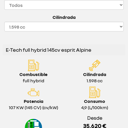
Cilindrada
E-Tech full hybrid 145cv esprit Alpine
Combustible
Cilindrada
full hybrid
1.598 cc
Potencia
Consumo
107 KW (145 CV) (cv/kW)
4,9 (L/100km)
Desde
35.620 €