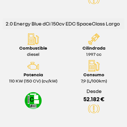
2.0 Energy Blue dCi 150cv EDC SpaceClass Largo
Combustible
Cilindrada
diesel
1.997 cc
Potencia
Consumo
110 KW (150 CV) (cv/kW)
7,9 (L/100km)
Desde
52.182 €