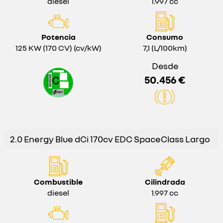
diesel
1.997 cc
Potencia
Consumo
125 KW (170 CV) (cv/kW)
7,1 (L/100km)
Desde
50.456 €
2.0 Energy Blue dCi 170cv EDC SpaceClass Largo
Combustible
Cilindrada
diesel
1.997 cc