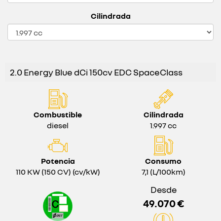
Cilindrada
2.0 Energy Blue dCi 150cv EDC SpaceClass
Combustible
Cilindrada
diesel
1.997 cc
Potencia
Consumo
110 KW (150 CV) (cv/kW)
7,1 (L/100km)
Desde
49.070 €