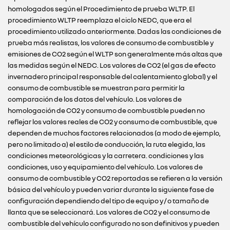
homologados según el Procedimiento de prueba WLTP. El
procedimiento WLTP reemplaza el ciclo NEDC, que era el
procedimiento utilizado anteriormente. Dadas las condiciones de
prueba más realistas, los valores de consumo de combustible y
emisiones de CO2 según el WLTP son generalmente más altas que
las medidas según el NEDC. Los valores de CO2 (el gas de efecto
invernadero principal responsable del calentamiento global) y el
consumo de combustible se muestran para permitir la
comparación de los datos del vehículo. Los valores de
homologación de CO2 y consumo de combustible pueden no
reflejar los valores reales de CO2 y consumo de combustible, que
dependen de muchos factores relacionados (a modo de ejemplo,
pero no limitado a) el estilo de conducción, la ruta elegida, las
condiciones meteorológicas y la carretera. condiciones y las
condiciones, uso y equipamiento del vehículo. Los valores de
consumo de combustible y CO2 reportadas se refieren a la versión
básica del vehículo y pueden variar durante la siguiente fase de
configuración dependiendo del tipo de equipo y / o tamaño de
llanta que se seleccionará. Los valores de CO2 y el consumo de
combustible del vehículo configurado no son definitivos y pueden