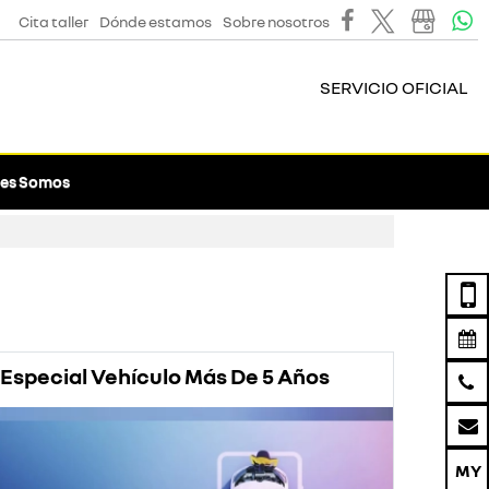
Cita taller
Dónde estamos
Sobre nosotros
SERVICIO OFICIAL
es Somos
Especial Vehículo Más De 5 Años
Prom
Rena